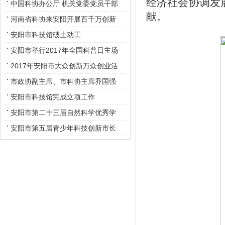
经济社会协调发
中国科协办公厅 机关党委党员干部
献。
莅临红旗渠干部学院开展红旗渠精
河南省科协来安阳开展百千万创新
神主题教育活动
驱动助力工程“送专家 送技术 送服
安阳市科技馆破土动工
务”活动
安阳市举行2017年全国科普日主场
活动
2017年安阳市大众创新万众创业活
动周启动
市政协副主席、市科协主席乔国强
一行赴龙安区企业进行调研、座谈
安阳市科技馆完成立项工作
安阳市第二十三届自然科学优秀学
术论文评审揭晓
安阳市第五届青少年科技创新市长
奖表彰会议召开