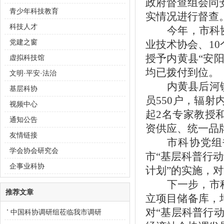
政府督查组会同
青少年科技教育
实情况进行督查
科技人才
今年，市科
党建之窗
业技术协会、1
授予内黄县
“
安
虚拟科技馆
均已拨付到位。
文明·平安·法治
内黄县后河镇
基层科协
员550户，辐射
视频中心
起2名专家教授
通知公告
资供应、统一品
友情链接
市科协党组
学会协会研究会
市“基层科普行
企事业科协
计划”的实施，
下一步，市
推荐文章
立项目储备库，
对“基层科普行
中国科协调研组莅临我市调研