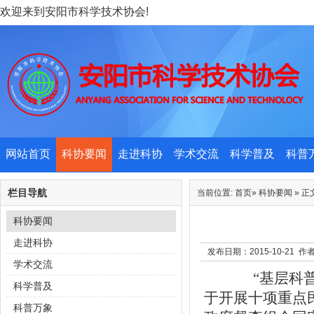
欢迎来到安阳市科学技术协会!
网站首页
科协要闻
走进科协
学术交流
科学普及
科普
栏目导航
当前位置:
首页
»
科协要闻
» 正
科协要闻
走进科协
发布日期：2015-10-21 
学术交流
“
基层科
科学普及
于开展十项重点民
科普万象