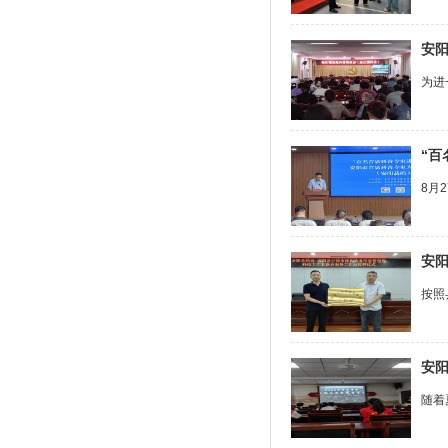
安
为进
“
8月
安
按照
安
随着