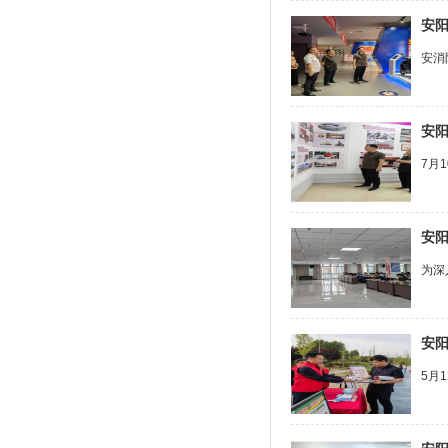
安
安消
安阳
7月
安
为深
安
5月