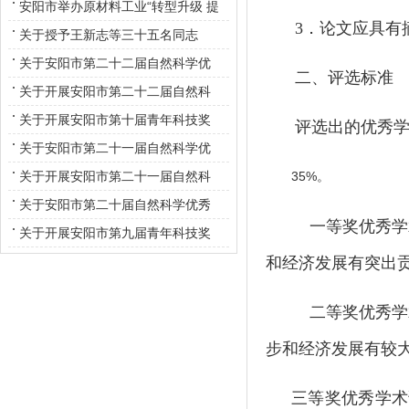
学优秀学术论文评选活动的通知
安阳市举办原材料工业“转型升级 提
3
．论文应具有
质增效 绿色发展”高端论坛
关于授予王新志等三十五名同志
为“安阳市青年科技专家”称号的决定
关于安阳市第二十二届自然科学优
二、评选标准
秀学术论文评审结果的通知
关于开展安阳市第二十二届自然科
学优秀学术论文评选活动的通知
关于开展安阳市第十届青年科技奖
评选出的优秀学
评选工作的通知
关于安阳市第二十一届自然科学优
秀学术论文评审结果的通知
35%
关于开展安阳市第二十一届自然科
。
学优秀 学术论文评选活动的通知
关于安阳市第二十届自然科学优秀
一等奖优秀学
学术论文评审结果的通知
关于开展安阳市第九届青年科技奖
评选工作的通知
和经济发展有突出
二等奖优秀学
步和经济发展有较
三等奖优秀学术