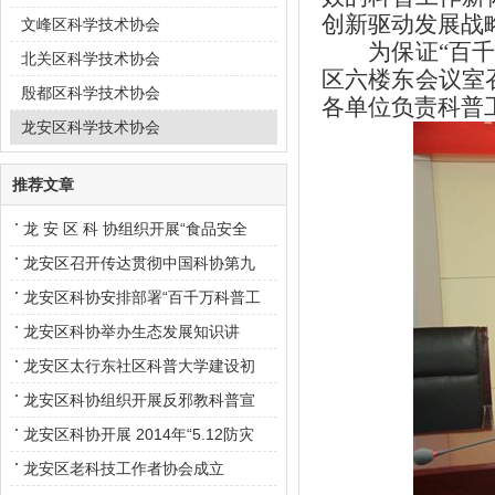
创新驱动发展战
文峰区科学技术协会
为保证
“
百
北关区科学技术协会
区六楼东会议室
殷都区科学技术协会
各单位负责科普
龙安区科学技术协会
推荐文章
龙 安 区 科 协组织开展“食品安全
周”科普宣传活动
龙安区召开传达贯彻中国科协第九
次全国代表大会精神会议
龙安区科协安排部署“百千万科普工
程”工作
龙安区科协举办生态发展知识讲
龙安区太行东社区科普大学建设初
显成效
龙安区科协组织开展反邪教科普宣
传活动
龙安区科协开展 2014年“5.12防灾
减灾日”科普进社区活动
龙安区老科技工作者协会成立