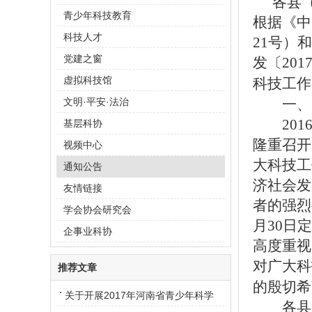
各县
青少年科技教育
根据《中
科技人才
21号）
和
党建之窗
发〔201
虚拟科技馆
科技工作
一、
文明·平安·法治
2016
基层科协
隆重召开
视频中心
大科技工
通知公告
济社会发
友情链接
者的强烈
学会协会研究会
月30日
企事业科协
高度重视
对广大科
推荐文章
的殷切希
关于开展2017年河南省青少年科学
各县