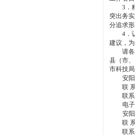
3．精
突出务实
分追求形
4．认
建议，为
请各地
县（市
、
市
科技
局
安阳
联 系
联系
电子
安阳
联 系
联系