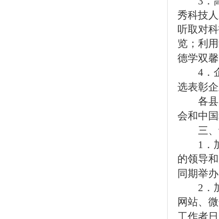
3．
秀科技人
听取对科
览；利用
德学双馨
4．企
选表彰企
各县
会和中国
三、
1．加强
的领导和
同期举办
2．加
网站、微
工作者日