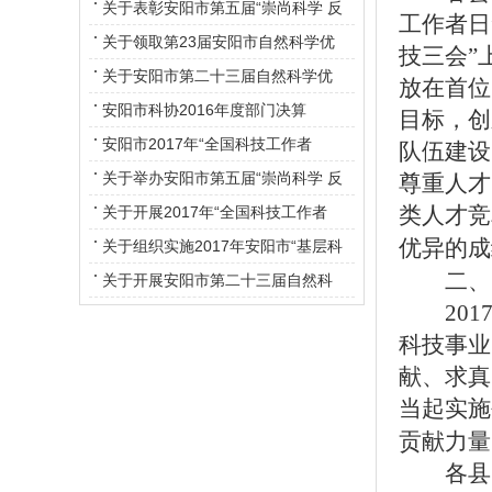
素质知识竞赛的通知
关于表彰安阳市第五届“崇尚科学 反
工作者日
对邪教 净化校园构建和谐”书画大赛
关于领取第23届安阳市自然科学优
技三会”
获奖单位和个人的 决 定
秀学术论文获奖证书的通知
关于安阳市第二十三届自然科学优
放在首位
秀学术论文评审结果的通知
安阳市科协2016年度部门决算
目标，创
安阳市2017年“全国科技工作者
队伍建设
日”活动方案
关于举办安阳市第五届“崇尚科学 反
尊重人才
类人才竞
对邪教净化校园 构建和谐”书画作品
关于开展2017年“全国科技工作者
优异的成
征集评选活动的通知
日”活动的通知
关于组织实施2017年安阳市“基层科
二、紧
普行动计划”的通知
关于开展安阳市第二十三届自然科
2017
学优秀学术论文评选活动的通知
科技事业
献、求真
当起实施
贡献力量
各县