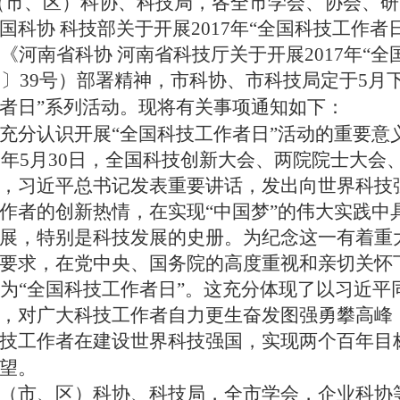
（市
、区
）科协、科技局，各全
市
学会、协会、研
国科协 科技部关于开展2017年“全国科技工作者
《
河南省
科协
河南省
科技
厅
关于开展2017年“
7〕
39
号）部署精神，
市
科协、
市
科技
局
定于5月
者日”系列活动。现将有关事项通知如下：
充分认识开展“全国科技工作者日”活动的重要意
年5月30日，全国科技创新大会、两院院士大会
，习近平总书记发表重要讲话，发出向世界科技
作者的创新热情，在实现“中国梦”的伟大实践中
展，特别是科技发展的史册。为纪念这一有着重
要求，在党中央、国务院的高度重视和亲切关怀下，
定为“全国科技工作者日”。这充分体现了以习近
，对广大科技工作者自力更生奋发图强勇攀高峰
技工作者在建设世界科技强国，实现两个百年目
望。
（市
、区
）科协、科技局，全
市
学会，企业科协