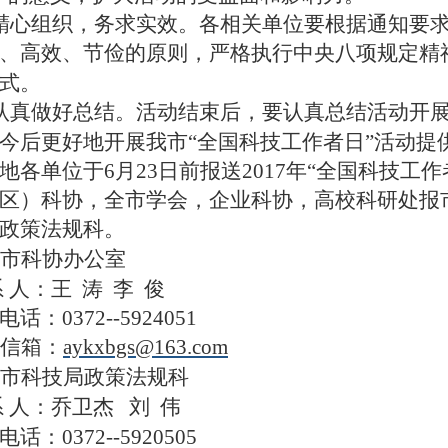
心组织，务求实效。各相关单位要根据通知要求
、高效、节俭的原则，严格执行中央八项规定精
式。
真做好总结。活动结束后，要认真总结活动开展
今后更好地开展我
市
“全国科技工作者日”活动提
各单位于
6
月
23
日前报送2017年“全国科技工
区
）科协，全
市
学会，企业科协
，高校科研处
报
政策法规
科
。
市
科协
办公室
 人：
王
涛
李
俊
电话：
0372--5924051
信箱：
aykxbgs
@163.com
市
科技
局
政策法规
科
 人：
乔卫杰
刘 伟
电话：
0372--5920505